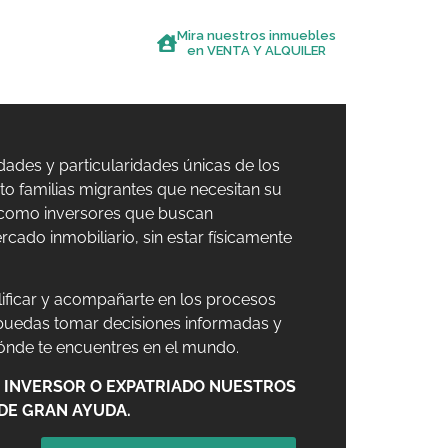
Mira nuestros inmuebles
S
BLOG
en VENTA Y ALQUILER
ades y particularidades únicas de los
nto familias migrantes que necesitan su
r como inversores que buscan
cado inmobiliario, sin estar físicamente
lificar y acompañarte en los procesos
 puedas tomar decisiones informadas y
dónde te encuentres en el mundo.
O, INVERSOR O EXPATRIADO NUESTROS
 DE GRAN AYUDA.