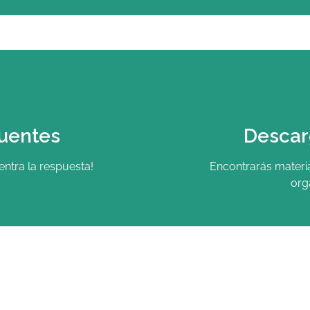
uentes
Descar
ntra la respuesta!
Encontrarás materia
org