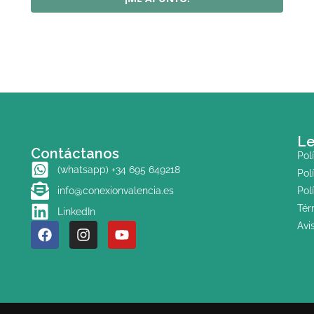
Le
Contáctanos
Pol
(whatsapp) +34 695 649218
Pol
info@conexionvalencia.es
Pol
Tér
LinkedIn
Avi