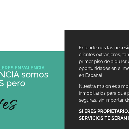
¿QUIÉNES SOMOS?
CONTACTO
PREGUNTAS FRECUENTE
Entendemos las necesid
clientes extranjeros, ta
primer piso de alquile
LERES EN VALENCIA
oportunidades en el mer
NCIA somos
en España!
S pero
Nuestra misión es simp
tes
inmobiliarios para que
seguras, sin importar 
SI ERES PROPIETARI
SERVICIOS TE SERÁN