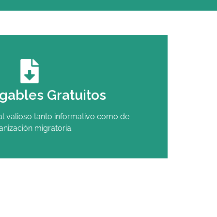
gables Gratuitos
l valioso tanto informativo como de
anización migratoria.