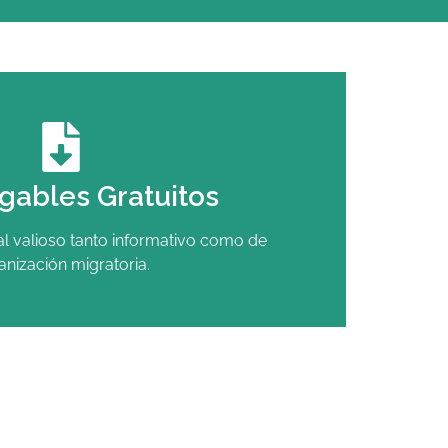
gables Gratuitos
l valioso tanto informativo como de
anización migratoria.