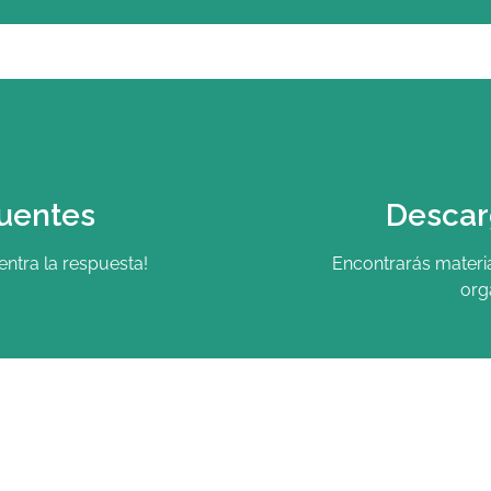
uentes
Descar
ntra la respuesta!
Encontrarás materia
org