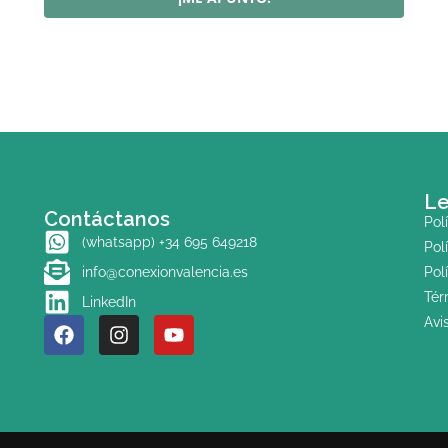
Le
Contáctanos
Pol
(whatsapp) +34 695 649218
Pol
info@conexionvalencia.es
Pol
Tér
LinkedIn
Avi