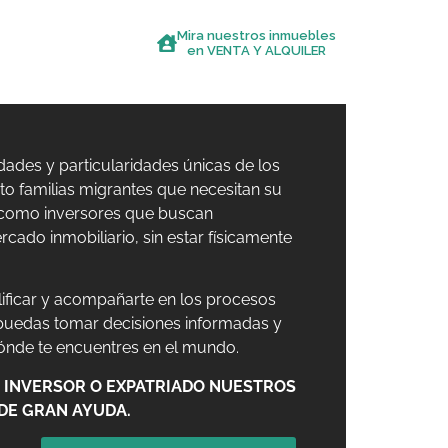
Mira nuestros inmuebles
S
BLOG
en VENTA Y ALQUILER
ades y particularidades únicas de los
nto familias migrantes que necesitan su
r como inversores que buscan
cado inmobiliario, sin estar físicamente
lificar y acompañarte en los procesos
 puedas tomar decisiones informadas y
dónde te encuentres en el mundo.
O, INVERSOR O EXPATRIADO NUESTROS
 DE GRAN AYUDA.