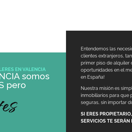
¿QUIÉNES SOMOS?
CONTACTO
PREGUNTAS FRECUENTE
Entendemos las necesid
clientes extranjeros, ta
primer piso de alquile
LERES EN VALENCIA
oportunidades en el mer
NCIA somos
en España!
S pero
Nuestra misión es simp
tes
inmobiliarios para que
seguras, sin importar 
SI ERES PROPIETARI
SERVICIOS TE SERÁN