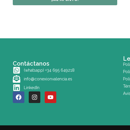
Le
Contáctanos
Pol
(whatsapp) +34 695 649218
Pol
info@conexionvalencia.es
Pol
Tér
LinkedIn
Avi