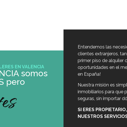
¿QUIÉNES SOMOS?
CONTACTO
PREGUNTAS FRECUENTE
Entendemos las necesid
clientes extranjeros, ta
primer piso de alquile
LERES EN VALENCIA
oportunidades en el mer
NCIA somos
en España!
S pero
Nuestra misión es simp
tes
inmobiliarios para que
seguras, sin importar d
SI ERES PROPIETARIO
NUESTROS SERVICIOS