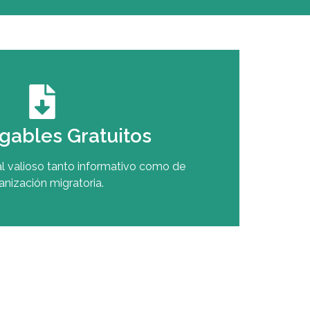
gables Gratuitos
l valioso tanto informativo como de
anización migratoria.